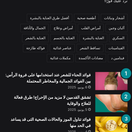
نرد عليك فورًا!
أشجار ونباتات
أطعمة صحية
أفضل طرق العناية بالبشرة
ألبان وجبن
أمراض القلب
أمراض وعلاج
الجمال والأناقة
السكري
العناية بالبشرة
العناية بالجسم
العناية بالشعر
الفيتامينات
تساقط الشعر
عناصر غذائية
فواكه طازجة
فيتامين د
مضادات الأكسدة
مكملات غذائية
فوائد الحناء للشعر عند استخدامها على فروة الرأس:
بين الفوائد الجمالية والمخاطر المحتملة
6 يونيو، 2025
تشقق القدمين لا مزيد من الإحراج! طرق فعالة
للعلاج والوقاية
5 يونيو، 2025
فوائد تناول الموز والحالات الصحية التى قد يساعد
في الحد منها
4 يونيو، 2025