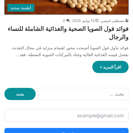
أطعمة صحية
مصطفى قبيصي
15 يوليو، 2025
0
فوائد فول الصويا الصحية والغذائية الشاملة للنساء
والرجال
فوائد تناول فول الصويا أصبحت محور اهتمام متزايد في مجال التغذية،
بفضل قيمته الغذائية العالية وغناه بالمركبات الحيوية النشطة. فقد…
اقرأ المزيد »
ا
ل
ب
ح
ث
ع
ن