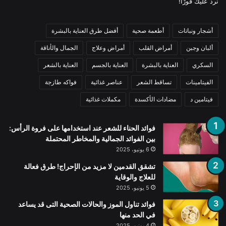
نرد عليك فورًا!
أشجار ونباتات
أطعمة صحية
أفضل طرق العناية بالبشرة
ألبان وجبن
أمراض القلب
أمراض وعلاج
الجمال والأناقة
السكري
العناية بالبشرة
العناية بالجسم
العناية بالشعر
الفيتامينات
تساقط الشعر
عناصر غذائية
فواكه طازجة
فيتامين د
مضادات الأكسدة
مكملات غذائية
فوائد الحناء للشعر عند استخدامها على فروة الرأس:
بين الفوائد الجمالية والمخاطر المحتملة
6 يونيو، 2025
تشقق القدمين لا مزيد من الإحراج! طرق فعالة
للعلاج والوقاية
5 يونيو، 2025
فوائد تناول الموز والحالات الصحية التى قد يساعد
في الحد منها
4 يونيو، 2025