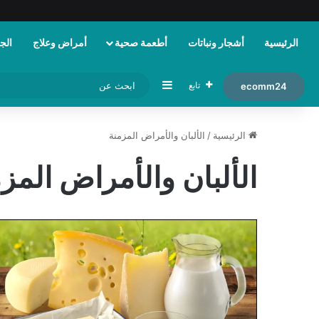
الرئيسية
أشجار ونباتات
أطعمة صحية
أمراض وعلاج
الجم
إضافة عمود جانبي
تابع
ecomm24
الرئيسية
/
الألبان والأمراض المزمنة
الألبان والأمراض المز