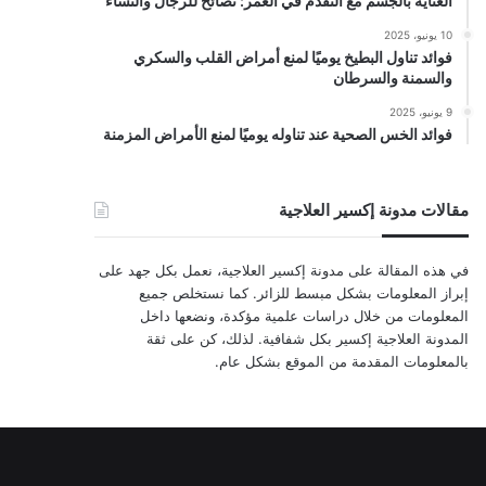
العناية بالجسم مع التقدم في العمر: نصائح للرجال والنساء
10 يونيو، 2025
فوائد تناول البطيخ يوميًا لمنع أمراض القلب والسكري
والسمنة والسرطان
9 يونيو، 2025
فوائد الخس الصحية عند تناوله يوميًا لمنع الأمراض المزمنة
مقالات مدونة إكسير العلاجية
في هذه المقالة على مدونة إكسير العلاجية، نعمل بكل جهد على
إبراز المعلومات بشكل مبسط للزائر. كما نستخلص جميع
المعلومات من خلال دراسات علمية مؤكدة، ونضعها داخل
المدونة العلاجية إكسير بكل شفافية. لذلك، كن على ثقة
بالمعلومات المقدمة من الموقع بشكل عام.