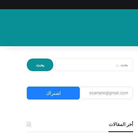
ا
ل
ب
ح
ث
اشتراك
ع
ن
:
أخر المقالات