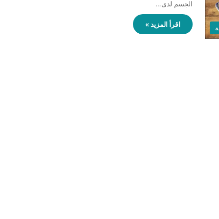
الجسم لدى…
اقرأ المزيد »
ة