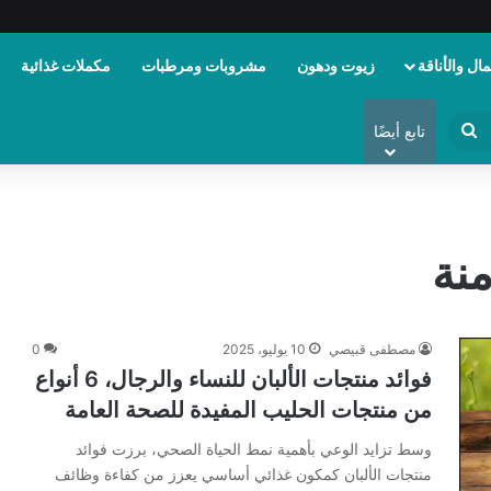
ال والأناقة
زيوت ودهون
مشروبات ومرطبات
مكملات غذائية
ابحث
تابع أيضًا
عن
منة
مصطفى قبيصي
10 يوليو، 2025
0
فوائد منتجات الألبان للنساء والرجال، 6 أنواع
من منتجات الحليب المفيدة للصحة العامة
وسط تزايد الوعي بأهمية نمط الحياة الصحي، برزت فوائد
منتجات الألبان كمكون غذائي أساسي يعزز من كفاءة وظائف