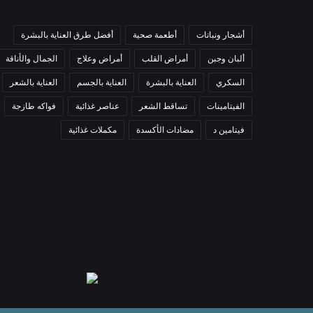
أشجار ونباتات
أطعمة صحية
أفضل طرق العناية بالبشرة
ألبان وجبن
أمراض القلب
أمراض وعلاج
الجمال والأناقة
السكري
العناية بالبشرة
العناية بالجسم
العناية بالشعر
الفيتامينات
تساقط الشعر
عناصر غذائية
فواكه طازجة
فيتامين د
مضادات الأكسدة
مكملات غذائية