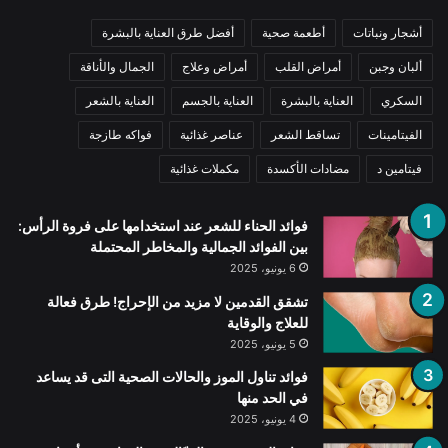
أشجار ونباتات
أطعمة صحية
أفضل طرق العناية بالبشرة
ألبان وجبن
أمراض القلب
أمراض وعلاج
الجمال والأناقة
السكري
العناية بالبشرة
العناية بالجسم
العناية بالشعر
الفيتامينات
تساقط الشعر
عناصر غذائية
فواكه طازجة
فيتامين د
مضادات الأكسدة
مكملات غذائية
فوائد الحناء للشعر عند استخدامها على فروة الرأس:
بين الفوائد الجمالية والمخاطر المحتملة
6 يونيو، 2025
تشقق القدمين لا مزيد من الإحراج! طرق فعالة
للعلاج والوقاية
5 يونيو، 2025
فوائد تناول الموز والحالات الصحية التى قد يساعد
في الحد منها
4 يونيو، 2025