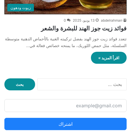
زيوت ودهون
abdelrahman
13 يونيو، 2025
0
فوائد زيت جوز الهند للبشرة والشعر
تتعدد فوائد زيت جوز الهند بفضل تركيبته الغنية بالأحماض الدهنية متوسطة
السلسلة، مثل حمض اللوريك، ما يمنحه خصائص فعالة في…
اقرأ المزيد »
ا
ل
ب
ح
ث
ع
ن
اشتراك
: