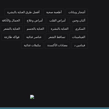
أشجار ونباتات
أطعمة صحية
أفضل طرق العناية بالبشرة
ألبان وجبن
أمراض القلب
أمراض وعلاج
الجمال والأناقة
السكري
العناية بالبشرة
العناية بالجسم
العناية بالشعر
الفيتامينات
تساقط الشعر
عناصر غذائية
فواكه طازجة
فيتامين د
مضادات الأكسدة
مكملات غذائية