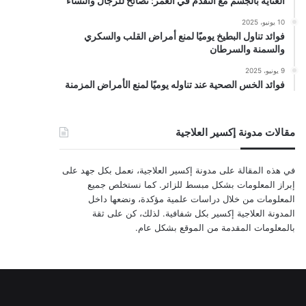
العناية بالجسم مع التقدم في العمر: نصائح للرجال والنساء
10 يونيو، 2025
فوائد تناول البطيخ يوميًا لمنع أمراض القلب والسكري
والسمنة والسرطان
9 يونيو، 2025
فوائد الخس الصحية عند تناوله يوميًا لمنع الأمراض المزمنة
مقالات مدونة إكسير العلاجية
في هذه المقالة على مدونة إكسير العلاجية، نعمل بكل جهد على
إبراز المعلومات بشكل مبسط للزائر. كما نستخلص جميع
المعلومات من خلال دراسات علمية مؤكدة، ونضعها داخل
المدونة العلاجية إكسير بكل شفافية. لذلك، كن على ثقة
بالمعلومات المقدمة من الموقع بشكل عام.