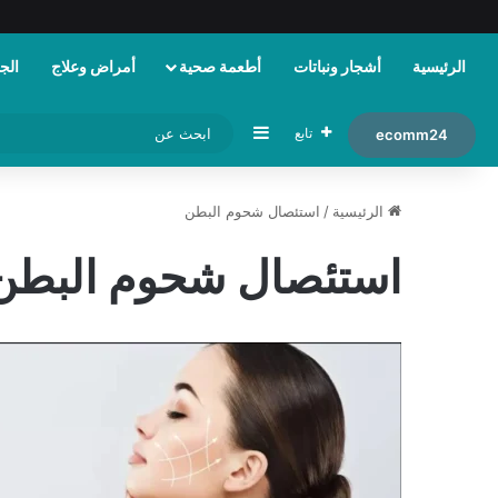
الرئيسية
أشجار ونباتات
أطعمة صحية
أمراض وعلاج
الجم
إضافة عمود جانبي
تابع
ecomm24
الرئيسية
/
استئصال شحوم البطن
استئصال شحوم البطن