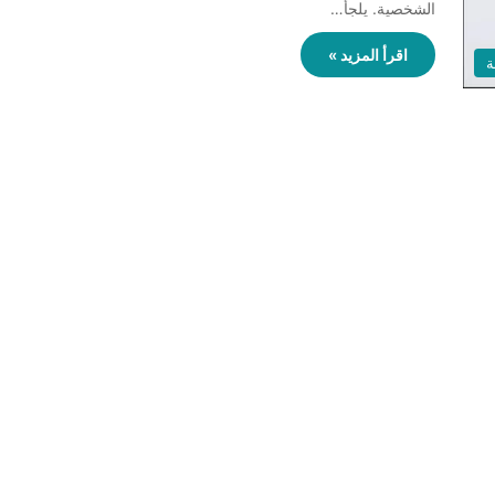
الشخصية. يلجأ…
اقرأ المزيد »
ة