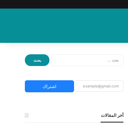
ا
ل
ب
ح
ث
اشتراك
ع
ن
:
أخر المقالات