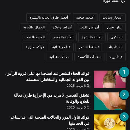
نرد عليك فورًا!
أشجار ونباتات
أطعمة صحية
أفضل طرق العناية بالبشرة
ألبان وجبن
أمراض القلب
أمراض وعلاج
الجمال والأناقة
السكري
العناية بالبشرة
العناية بالجسم
العناية بالشعر
الفيتامينات
تساقط الشعر
عناصر غذائية
فواكه طازجة
فيتامين د
مضادات الأكسدة
مكملات غذائية
فوائد الحناء للشعر عند استخدامها على فروة الرأس:
بين الفوائد الجمالية والمخاطر المحتملة
6 يونيو، 2025
تشقق القدمين لا مزيد من الإحراج! طرق فعالة
للعلاج والوقاية
5 يونيو، 2025
فوائد تناول الموز والحالات الصحية التى قد يساعد
في الحد منها
4 يونيو، 2025