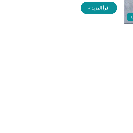
اقرأ المزيد »
ة