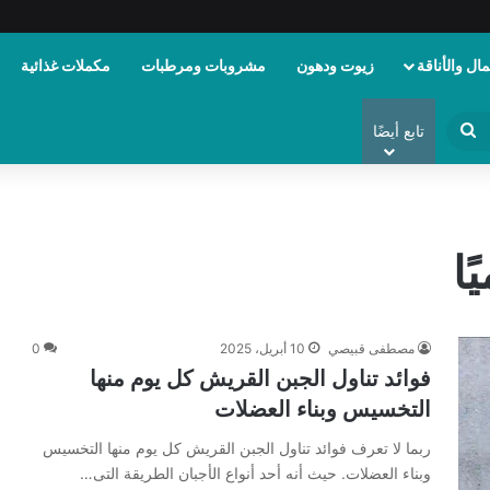
ال والأناقة
زيوت ودهون
مشروبات ومرطبات
مكملات غذائية
ابحث
تابع أيضًا
عن
ا
مصطفى قبيصي
10 أبريل، 2025
0
فوائد تناول الجبن القريش كل يوم منها
التخسيس وبناء العضلات
ربما لا تعرف فوائد تناول الجبن القريش كل يوم منها التخسيس
وبناء العضلات. حيث أنه أحد أنواع الأجبان الطريقة التى…