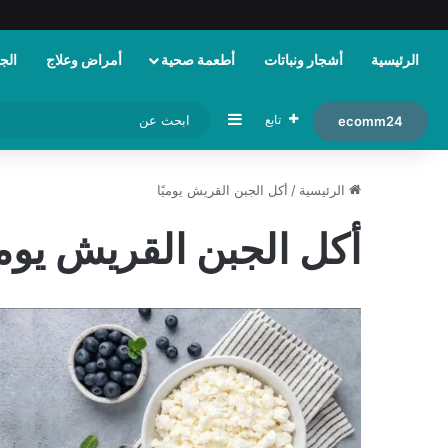
الرئيسية
أشجار ونباتات
أطعمة صحية
أمراض وعلاج
الجم
إضافة عمود جانبي
تابع
ecomm24
الرئيسية
/
أكل الجبن القريش يوميًا
أكل الجبن القريش يوميً