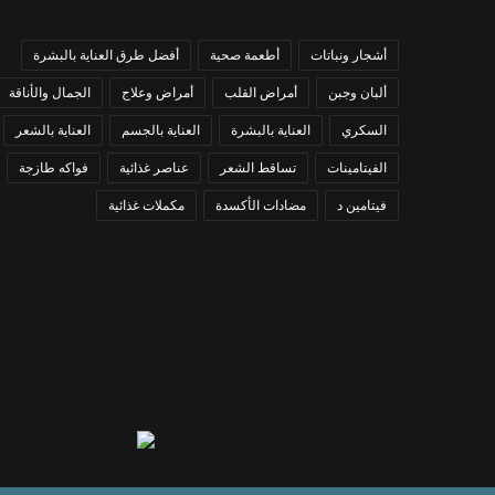
أشجار ونباتات
أطعمة صحية
أفضل طرق العناية بالبشرة
ألبان وجبن
أمراض القلب
أمراض وعلاج
الجمال والأناقة
السكري
العناية بالبشرة
العناية بالجسم
العناية بالشعر
الفيتامينات
تساقط الشعر
عناصر غذائية
فواكه طازجة
فيتامين د
مضادات الأكسدة
مكملات غذائية