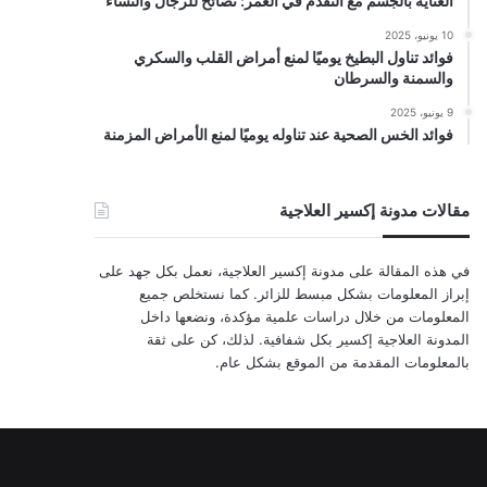
العناية بالجسم مع التقدم في العمر: نصائح للرجال والنساء
10 يونيو، 2025
فوائد تناول البطيخ يوميًا لمنع أمراض القلب والسكري
والسمنة والسرطان
9 يونيو، 2025
فوائد الخس الصحية عند تناوله يوميًا لمنع الأمراض المزمنة
مقالات مدونة إكسير العلاجية
في هذه المقالة على مدونة إكسير العلاجية، نعمل بكل جهد على
إبراز المعلومات بشكل مبسط للزائر. كما نستخلص جميع
المعلومات من خلال دراسات علمية مؤكدة، ونضعها داخل
المدونة العلاجية إكسير بكل شفافية. لذلك، كن على ثقة
بالمعلومات المقدمة من الموقع بشكل عام.