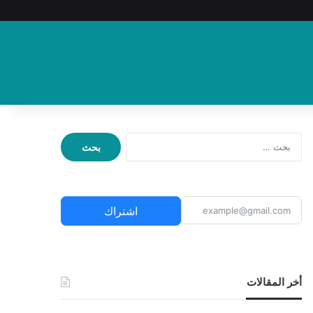
ا
ل
ب
ح
ث
اشتراك
ع
ن
:
أخر المقالات