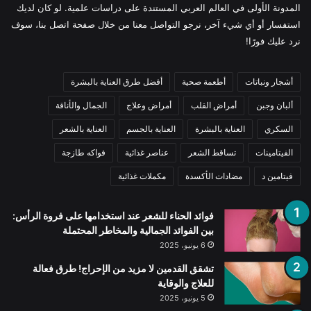
المدونة الأولى في العالم العربي المستندة على دراسات علمية. لو كان لديك
استفسار أو أي شيء آخر، نرجو التواصل معنا من خلال صفحة اتصل بنا، سوف
نرد عليك فورًا!
أشجار ونباتات
أطعمة صحية
أفضل طرق العناية بالبشرة
ألبان وجبن
أمراض القلب
أمراض وعلاج
الجمال والأناقة
السكري
العناية بالبشرة
العناية بالجسم
العناية بالشعر
الفيتامينات
تساقط الشعر
عناصر غذائية
فواكه طازجة
فيتامين د
مضادات الأكسدة
مكملات غذائية
فوائد الحناء للشعر عند استخدامها على فروة الرأس:
بين الفوائد الجمالية والمخاطر المحتملة
6 يونيو، 2025
تشقق القدمين لا مزيد من الإحراج! طرق فعالة
للعلاج والوقاية
5 يونيو، 2025