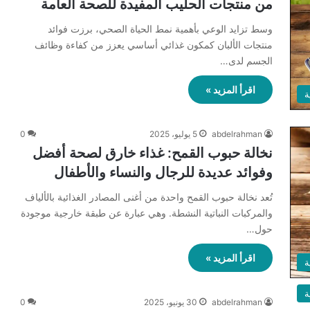
من منتجات الحليب المفيدة للصحة العامة
وسط تزايد الوعي بأهمية نمط الحياة الصحي، برزت فوائد
منتجات الألبان كمكون غذائي أساسي يعزز من كفاءة وظائف
الجسم لدى…
اقرأ المزيد »
ة
abdelrahman
5 يوليو، 2025
0
نخالة حبوب القمح: غذاء خارق لصحة أفضل
وفوائد عديدة للرجال والنساء والأطفال
تُعد نخالة حبوب القمح واحدة من أغنى المصادر الغذائية بالألياف
والمركبات النباتية النشطة. وهي عبارة عن طبقة خارجية موجودة
حول…
اقرأ المزيد »
ة
ة
abdelrahman
30 يونيو، 2025
0