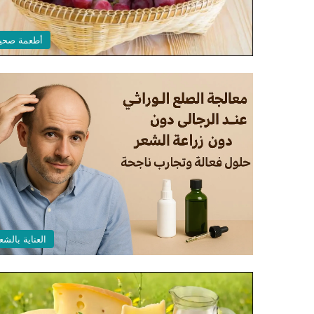
أطعمة صحي
العناية بالشع