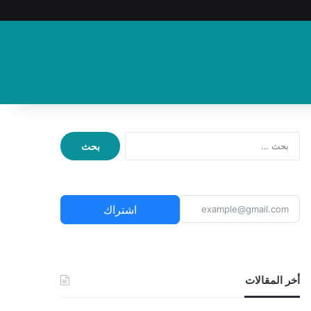
ا
ل
ب
ح
ث
اشتراك
ع
ن
:
أخر المقالات