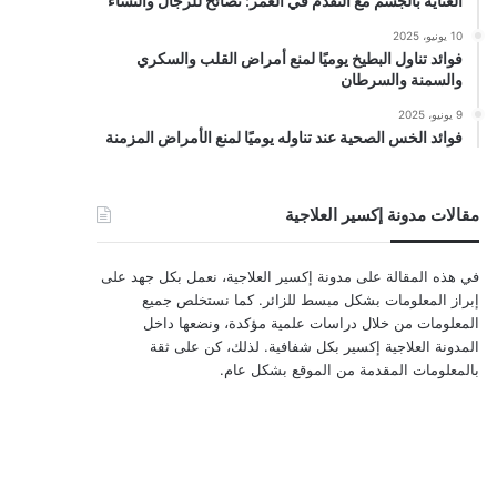
العناية بالجسم مع التقدم في العمر: نصائح للرجال والنساء
10 يونيو، 2025
فوائد تناول البطيخ يوميًا لمنع أمراض القلب والسكري
والسمنة والسرطان
9 يونيو، 2025
فوائد الخس الصحية عند تناوله يوميًا لمنع الأمراض المزمنة
مقالات مدونة إكسير العلاجية
في هذه المقالة على مدونة إكسير العلاجية، نعمل بكل جهد على
إبراز المعلومات بشكل مبسط للزائر. كما نستخلص جميع
المعلومات من خلال دراسات علمية مؤكدة، ونضعها داخل
المدونة العلاجية إكسير بكل شفافية. لذلك، كن على ثقة
بالمعلومات المقدمة من الموقع بشكل عام.