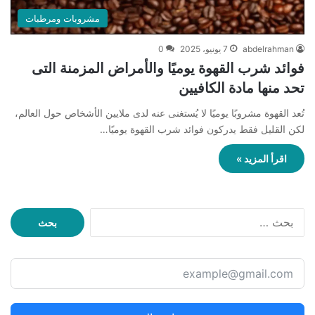
مشروبات ومرطبات
abdelrahman
7 يونيو، 2025
0
فوائد شرب القهوة يوميًا والأمراض المزمنة التى
تحد منها مادة الكافيين
تُعد القهوة مشروبًا يوميًا لا يُستغنى عنه لدى ملايين الأشخاص حول العالم،
لكن القليل فقط يدركون فوائد شرب القهوة يوميًا…
اقرأ المزيد »
ا
ل
ب
ح
ث
ع
ن