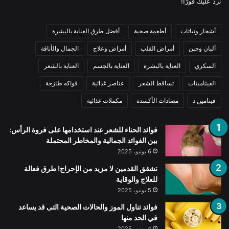
نرد عليك فورًا!
أشجار ونباتات
أطعمة صحية
أفضل طرق العناية بالبشرة
ألبان وجبن
أمراض القلب
أمراض وعلاج
الجمال والأناقة
السكري
العناية بالبشرة
العناية بالجسم
العناية بالشعر
الفيتامينات
تساقط الشعر
عناصر غذائية
فواكه طازجة
فيتامين د
مضادات الأكسدة
مكملات غذائية
فوائد الحناء للشعر عند استخدامها على فروة الرأس:
بين الفوائد الجمالية والمخاطر المحتملة
6 يونيو، 2025
تشقق القدمين لا مزيد من الإحراج! طرق فعالة
للعلاج والوقاية
5 يونيو، 2025
فوائد تناول الموز والحالات الصحية التى قد يساعد
في الحد منها
4 يونيو، 2025