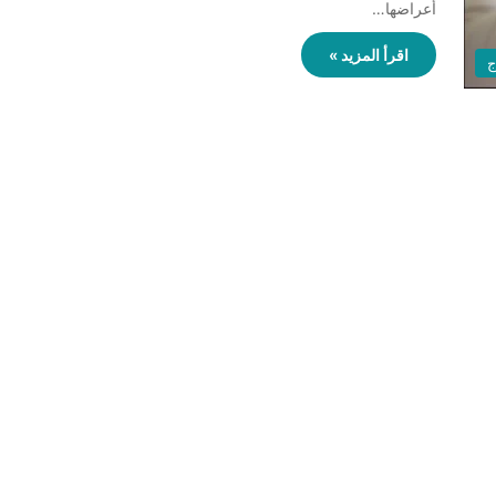
أعراضها…
اقرأ المزيد »
ج