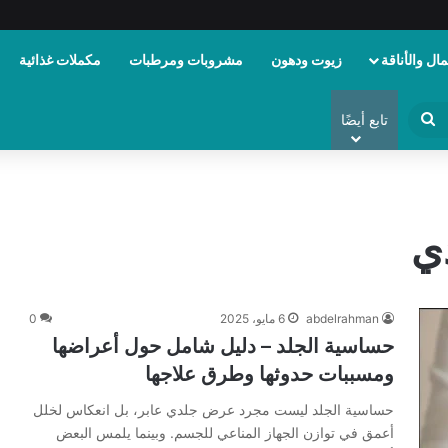
ال والأناقة
زيوت ودهون
مشروبات ومرطبات
مكملات غذائية
ابحث
تابع أيضًا
عن
ي
abdelrahman
6 مايو، 2025
0
حساسية الجلد – دليل شامل حول أعراضها
ومسببات حدوثها وطرق علاجها
حساسية الجلد ليست مجرد عرض جلدي عابر، بل انعكاس لخلل
أعمق في توازن الجهاز المناعي للجسم. وبينما يلمس البعض