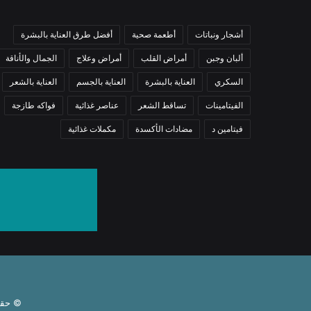
أشجار ونباتات
أطعمة صحية
أفضل طرق العناية بالبشرة
ألبان وجبن
أمراض القلب
أمراض وعلاج
الجمال والأناقة
السكري
العناية بالبشرة
العناية بالجسم
العناية بالشعر
الفيتامينات
تساقط الشعر
عناصر غذائية
فواكه طازجة
فيتامين د
مضادات الأكسدة
مكملات غذائية
© حقوق النشر 6