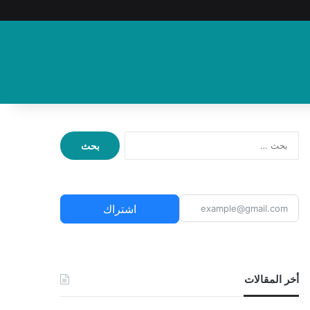
ا
ل
ب
ح
ث
اشتراك
ع
ن
:
أخر المقالات