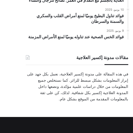
العناية بالجسم مع التقدم في العمر: نصائح للرجال والنساء
10 يونيو، 2025
فوائد تناول البطيخ يوميًا لمنع أمراض القلب والسكري
والسمنة والسرطان
9 يونيو، 2025
فوائد الخس الصحية عند تناوله يوميًا لمنع الأمراض المزمنة
مقالات مدونة إكسير العلاجية
في هذه المقالة على مدونة إكسير العلاجية، نعمل بكل جهد على
إبراز المعلومات بشكل مبسط للزائر. كما نستخلص جميع
المعلومات من خلال دراسات علمية مؤكدة، ونضعها داخل
المدونة العلاجية إكسير بكل شفافية. لذلك، كن على ثقة
بالمعلومات المقدمة من الموقع بشكل عام.