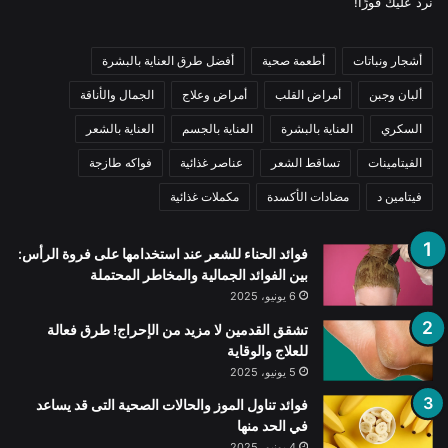
نرد عليك فورًا!
أشجار ونباتات
أطعمة صحية
أفضل طرق العناية بالبشرة
ألبان وجبن
أمراض القلب
أمراض وعلاج
الجمال والأناقة
السكري
العناية بالبشرة
العناية بالجسم
العناية بالشعر
الفيتامينات
تساقط الشعر
عناصر غذائية
فواكه طازجة
فيتامين د
مضادات الأكسدة
مكملات غذائية
فوائد الحناء للشعر عند استخدامها على فروة الرأس:
بين الفوائد الجمالية والمخاطر المحتملة
6 يونيو، 2025
تشقق القدمين لا مزيد من الإحراج! طرق فعالة
للعلاج والوقاية
5 يونيو، 2025
فوائد تناول الموز والحالات الصحية التى قد يساعد
في الحد منها
4 يونيو، 2025