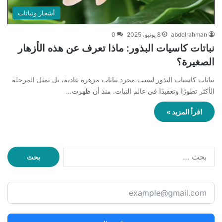
أشجار ونباتات
abdelrahman
8 يونيو، 2025
0
نباتات كاسيات البذور: ماذا تعرف عن هذه الأزهار
الصغيرة؟
نباتات كاسيات البذور ليست مجرد نباتات مزهرة عادية، بل تمثل المرحلة
الأكثر تطورًا وتعقيدًا في عالم النبات. منذ أن ظهرت…
اقرأ المزيد »
ا
ل
ب
ح
ث
ع
ن