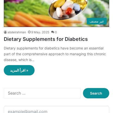
غير مصنف
abdelrahman
9 May، 2025
0
Dietary Supplements for Diabetics
Dietary supplements for diabetics have become an essential
part of the comprehensive approach to managing this chronic
disease, which is…
اقرأ المزيد »
S
e
a
r
c