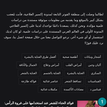
لطالما وصلت إلى منطقة الفوتر التابعة لمدونة إكسير العلاجية، فأنت مُعجب
بشكل كبير بالموقع وما يقدمه من معلومات موثوقة مستندة من دراسات
علمية مؤكدة. ونحن كذلك، يسعدنا دائمًا تواجدك لدينا على إكسير العلاجي
المدونة الأولى في العالم العربي المستندة على دراسات علمية. لو كان لديك
استفسار أو أي شيء آخر، نرجو التواصل معنا من خلال صفحة اتصل بنا، سوف
نرد عليك فورًا!
أشجار ونباتات
أطعمة صحية
أفضل طرق العناية بالبشرة
ألبان وجبن
أمراض القلب
أمراض وعلاج
الجمال والأناقة
السكري
العناية بالبشرة
العناية بالجسم
العناية بالشعر
الفيتامينات
تساقط الشعر
عناصر غذائية
فواكه طازجة
فيتامين د
مضادات الأكسدة
مكملات غذائية
فوائد الحناء للشعر عند استخدامها على فروة الرأس: