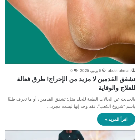
abdelrahman
5 يونيو، 2025
0
تشقق القدمين لا مزيد من الإحراج! طرق فعالة
للعلاج والوقاية
بالحديث عن الحالات الطبية للجلد مثل: تشقق القدمين، أو ما تعرف طبيًا
باسم “شروخ الكعب”. فقد وجد إنها ليست مجرد…
اقرأ المزيد »