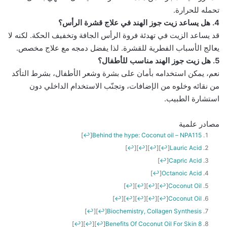
تحمله للحرارة.
4. هل يساعد زيت جوز الهند في علاج قشرة الرأس؟
قد يساعد الزيت في تهدئة فروة الرأس الجافة وتخفيف الحكة. لكنه لا
يعالج الأسباب الفطرية للقشرة. لذا يفضل دمجه مع علاج مخصص.
5. هل زيت جوز الهند مناسب للأطفال؟
نعم، يمكن استخدامه بأمان على بشرة وشعر الأطفال، بشرط التأكد
من نقائه وخلوه من الإضافات، وتجنّب الاستخدام الداخلي دون
استشارة الطبيب.
مصادر علمية
]
↩
[
Behind the hype: Coconut oil – NPA115
]
↩
[
]
↩
[
]
↩
[
]
↩
[
Lauric Acid
]
↩
[
Capric Acid
]
↩
[
Octanoic Acid
]
↩
[
]
↩
[
]
↩
[
]
↩
[
Coconut Oil
]
↩
[
]
↩
[
]
↩
[
]
↩
[
]
↩
[
Coconut Oil
]
↩
[
]
↩
[
Biochemistry, Collagen Synthesis
]
↩
[
]
↩
[
]
↩
[
8 Benefits Of Coconut Oil For Skin