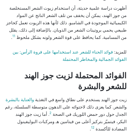
أظهرت دراسة علمية حديثة، أن استخدام زيوت الشعر المستخلصة
من جوز الهند، يمكن أن يخفف من تلف الشعر الناتج عن المواد
الكيميائية الموجودة في الشامبو. ذلك لأنها هذه الزيوت تعمل كحاجز
طبيعي يحمي بروتينات الشعر من الذوبان. بالإضافة إلى ذلك، يقلل
11
من المسامية. كما يحافظ على قوة الشعر ولونه بشكل ملحوظ
.
للمزيد:
فوائد الحناء للشعر عند استخدامها على فروة الرأس: بين
الفوائد الجمالية والمخاطر المحتملة
الفوائد المحتملة لزيت جوز الهند
للشعر والبشرة
زيت جوز الهند يستخدم على نطاق واسع في التغذية
والعناية بالبشرة
والشعر. كما يعزى ذلك لاحتوائه على الدهون متوسطة السلسلة، رغم
2
الجدل حول دور حمض اللوريك في الصحة
. أما زيت جوز الهند
البكر، فيتميّز بتركيز أعلى من فيتامين هـ ومركبات البوليفينول
12
المضادة للأكسدة
.