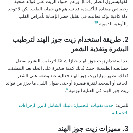
الكوليسترول الضار (LDL). ورغم احتواء الزيت على فوائد صحية
وخصائص مضادة للأكسدة، قد تساهم في حماية القلب. لكن لا توجد
أدلة كافية تؤكد فعاليته في تقليل خطر الإصابة بأمراض القلب
16
والأوعية الدموية
.
2. طريقة استخدام زيت جوز الهند لترطيب
البشرة وتغذية الشعر
يعد استخدام زيت جوز الهند خيارًا شائعًا لترطيب البشرة بفضل
خصائصه الطبيعية، حيث تُدلك كمية صغيرة على الجلد بعد التنظيف.
كذلك، تظهر مزايا زيت جوز الهند فعالية عند وضعه على الشعر
الجاف أو المجعد لفترة قصيرة أو حتى طوال الليل. ما يعزز من فوائد
6
زيت جوز الهند في العناية اليومية
.
للمزيد:
أحدث تقنيات التجميل: دليلك الشامل لأبرز الإجراءات
التجميلية
3. مميزات زيت جوز الهند