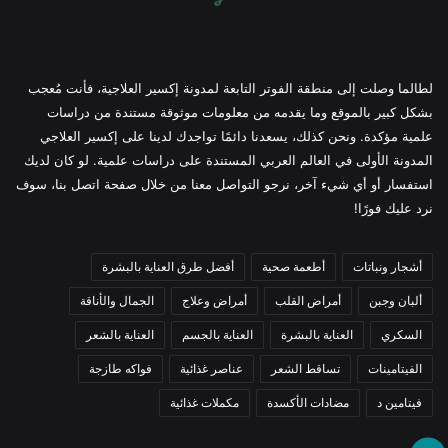
لطالما وصلت إلى منطقة الفوتر التابعة لمدونة إكسير العلاجية، فأنت مُعجب
بشكل كبير بالموقع وما يقدمه من معلومات موثوقة مستندة من دراسات
علمية مؤكدة. ونحن كذلك، يسعدنا دائمًا تواجدك لدينا على إكسير العلاجي
المدونة الأولى في العالم العربي المستندة على دراسات علمية. لو كان لديك
استفسار أو أي شيء آخر، نرجو التواصل معنا من خلال صفحة اتصل بنا، سوف
نرد عليك فورًا!
أشجار ونباتات
أطعمة صحية
أفضل طرق العناية بالبشرة
ألبان وجبن
أمراض القلب
أمراض وعلاج
الجمال والأناقة
السكري
العناية بالبشرة
العناية بالجسم
العناية بالشعر
الفيتامينات
تساقط الشعر
عناصر غذائية
فواكه طازجة
فيتامين د
مضادات الأكسدة
مكملات غذائية