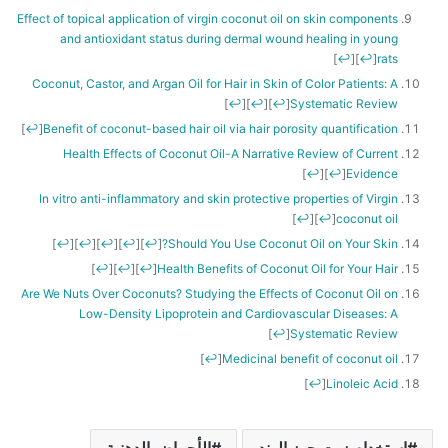
Effect of topical application of virgin coconut oil on skin components
and antioxidant status during dermal wound healing in young
]
↩
[
]
↩
[
rats
Coconut, Castor, and Argan Oil for Hair in Skin of Color Patients: A
]
↩
[
]
↩
[
]
↩
[
Systematic Review
]
↩
[
Benefit of coconut-based hair oil via hair porosity quantification
Health Effects of Coconut Oil-A Narrative Review of Current
]
↩
[
]
↩
[
Evidence
In vitro anti-inflammatory and skin protective properties of Virgin
]
↩
[
]
↩
[
coconut oil
]
↩
[
]
↩
[
]
↩
[
]
↩
[
]
↩
[
Should You Use Coconut Oil on Your Skin?
]
↩
[
]
↩
[
]
↩
[
Health Benefits of Coconut Oil for Your Hair
Are We Nuts Over Coconuts? Studying the Effects of Coconut Oil on
Low-Density Lipoprotein and Cardiovascular Diseases: A
]
↩
[
Systematic Review
]
↩
[
Medicinal benefit of coconut oil
]
↩
[
Linoleic Acid
استخدام زيت جوز الهند
الأحماض الدهنية