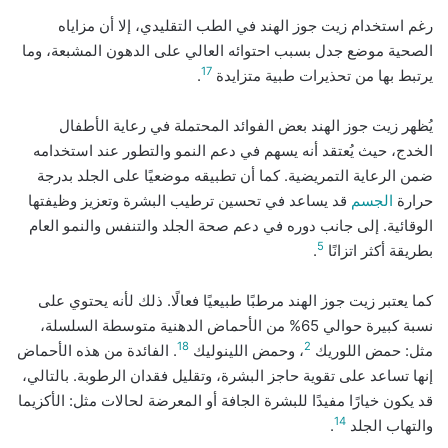
رغم استخدام زيت جوز الهند في الطب التقليدي، إلا أن مزاياه
الصحية موضع جدل بسبب احتوائه العالي على الدهون المشبعة، وما
17
يرتبط بها من تحذيرات طبية متزايدة
.
يُظهر زيت جوز الهند بعض الفوائد المحتملة في رعاية الأطفال
الخدج، حيث يُعتقد أنه يسهم في دعم النمو والتطور عند استخدامه
ضمن الرعاية التمريضية. كما أن تطبيقه موضعيًا على الجلد بدرجة
حرارة
الجسم
قد يساعد في تحسين ترطيب البشرة وتعزيز وظيفتها
الوقائية. إلى جانب دوره في دعم صحة الجلد والتنفس والنمو العام
5
بطريقة أكثر اتزانًا
.
كما يعتبر زيت جوز الهند مرطبًا طبيعيًا فعالًا. ذلك لأنه يحتوي على
نسبة كبيرة حوالي 65% من الأحماض الدهنية متوسطة السلسلة،
18
2
مثل: حمض اللوريك
، وحمض اللينوليك
. الفائدة من هذه الأحماض
إنها تساعد على تقوية حاجز البشرة، وتقليل فقدان الرطوبة. بالتالي،
قد يكون خيارًا مفيدًا للبشرة الجافة أو المعرضة لحالات مثل: الأكزيما
14
والتهاب الجلد
.