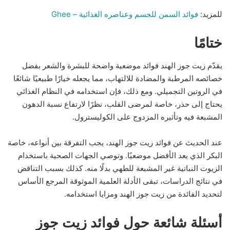
للمزيد:
فوائد السمن للجسم وعناصره الغذائية – Ghee
ختامًا
يقدّم زيت جوز الهند فوائد موضعية واضحة للبشرة والشعر بفضل
خصائصه المرطبة والمضادة للالتهاب، مما يجعله خيارًا طبيعيًا شائعًا
في الروتين التجميلي. ومع ذلك، فإن استخدامه في النظام الغذائي
يحتاج إلى حذر، خاصة لمرضى القلب، نظرًا لارتفاع نسبة الدهون
المشبعة فيه وتأثيره المزدوج على الكوليسترول.
عند الحديث عن فوائد زيت جوز الهند، يجب التفرقة بين أنواعه، خاصة
البكر الذي يعد الأفضل موضعيًا. وتوصي الجهات الصحية باستخدام
الزيوت النباتية غير المشبعة للطهي بدلًا منه. كذلك بسبب التناقض
في نتائج الدراسات، تبقى الأدلة العلمية الموثوقة المرجع الأساس
لتحديد الفائدة من زيت جوز الهند ومزايا استخدامه.
أسئلة شائعة حول فوائد زيت جوز