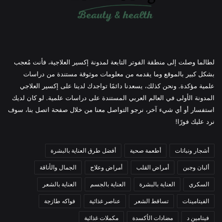
لطالما وصلت إلى منطقة الفوتر التابعة لمدونة إكسير العلاجية، فأنت مُعجب
بشكل كبير بالموقع وما يقدمه من معلومات موثوقة مستندة من دراسات
علمية مؤكدة. ونحن كذلك، يسعدنا دائمًا تواجدك لدينا على إكسير العلاجي
المدونة الأولى في العالم العربي المستندة على دراسات علمية. لو كان لديك
استفسار أو أي شيء آخر، نرجو التواصل معنا من خلال صفحة اتصل بنا، سوف
نرد عليك فورًا!
أشجار ونباتات
أطعمة صحية
أفضل طرق العناية بالبشرة
ألبان وجبن
أمراض القلب
أمراض وعلاج
الجمال والأناقة
السكري
العناية بالبشرة
العناية بالجسم
العناية بالشعر
الفيتامينات
تساقط الشعر
عناصر غذائية
فواكه طازجة
فيتامين د
مضادات الأكسدة
مكملات غذائية