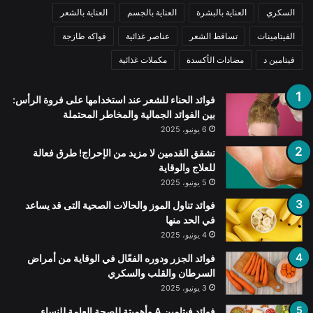
السكري
العناية بالبشرة
العناية بالجسم
العناية بالشعر
الفيتامينات
تساقط الشعر
عناصر غذائية
فواكه طازجة
فيتامين د
مضادات الأكسدة
مكملات غذائية
فوائد الحناء للشعر عند استخدامها على فروة الرأس:
بين الفوائد الجمالية والمخاطر المحتملة
6 يونيو، 2025
تشقق القدمين لا مزيد من الإحراج! طرق فعالة
للعلاج والوقاية
5 يونيو، 2025
فوائد تناول الموز والحالات الصحية التى قد يساعد
في الحد منها
4 يونيو، 2025
فوائد الجزر ودوره الفعّال في الوقاية من أمراض
السرطان والقلب والسكري
3 يونيو، 2025
فوائد فيتامين A وأهميتة للصحة العامة للنساء