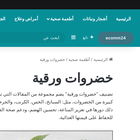
الرئيسية
أشجار ونباتات
أطعمة صحية
أمراض وعلاج
الجم
إضافة عمود جانبي
تابع
ecomm24
الرئيسية
/
أطعمة صحية
/
خضروات ورقية
خضروات ورقية
تصنيف “خضروات ورقية” يضم مجموعة من المقالات التي ت
كبيرة من الخضروات، مثل: السبانخ، الخس، الكرنب، والجرج
ذلك دورها في تعزيز المناعة، تحسين الهضم، ودعم صحة ال
للحفاظ على قيمتها الغذائية.