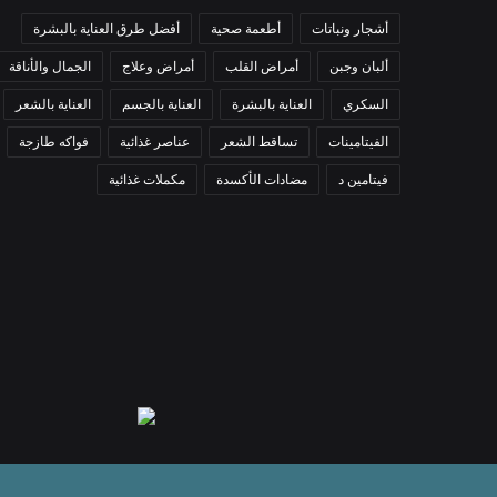
أشجار ونباتات
أطعمة صحية
أفضل طرق العناية بالبشرة
ألبان وجبن
أمراض القلب
أمراض وعلاج
الجمال والأناقة
السكري
العناية بالبشرة
العناية بالجسم
العناية بالشعر
الفيتامينات
تساقط الشعر
عناصر غذائية
فواكه طازجة
فيتامين د
مضادات الأكسدة
مكملات غذائية