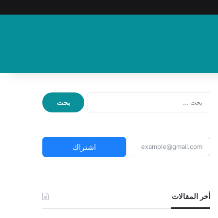
ا
ل
ب
ح
ث
اشتراك
ع
ن
:
أخر المقالات