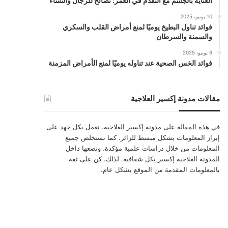
العناية بالجسم مع التقدم في العمر: نصائح للرجال والنساء
10 يونيو، 2025
فوائد تناول البطيخ يوميًا لمنع أمراض القلب والسكري
والسمنة والسرطان
9 يونيو، 2025
فوائد الخس الصحية عند تناوله يوميًا لمنع الأمراض المزمنة
مقالات مدونة إكسير العلاجية
في هذه المقالة على مدونة إكسير العلاجية، نعمل بكل جهد على
إبراز المعلومات بشكل مبسط للزائر. كما نستخلص جميع
المعلومات من خلال دراسات علمية مؤكدة، ونضعها داخل
المدونة العلاجية إكسير بكل شفافية. لذلك، كن على ثقة
بالمعلومات المقدمة من الموقع بشكل عام.